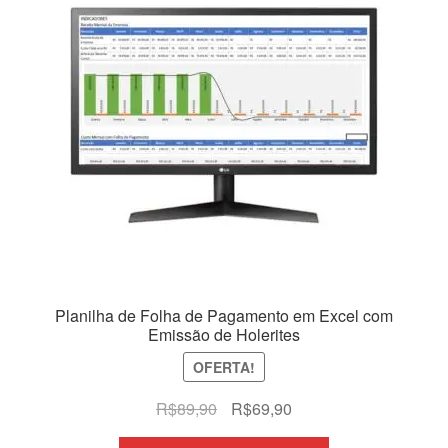
Planilha de Folha de Pagamento em Excel com
Emissão de Holerites
OFERTA!
O
O
R$
89,90
R$
69,90
preço
preço