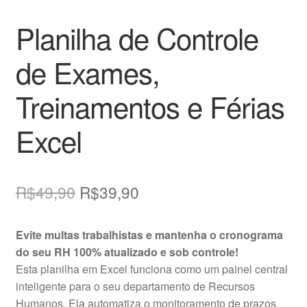
Planilha de Controle
de Exames,
Treinamentos e Férias
Excel
O
O
R$
49,90
R$
39,90
preço
preço
Evite multas trabalhistas e mantenha o cronograma
original
atual
do seu RH 100% atualizado e sob controle!
era:
é:
Esta planilha em Excel funciona como um painel central
inteligente para o seu departamento de Recursos
R$49,90.
R$39,90.
Humanos. Ela automatiza o monitoramento de prazos