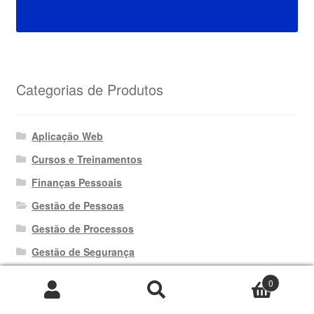
Categorias de Produtos
Aplicação Web
Cursos e Treinamentos
Finanças Pessoais
Gestão de Pessoas
Gestão de Processos
Gestão de Segurança
Gestão de Vendas
0
Pesquisar
Pesquisar
Gestão Empresarial
por: