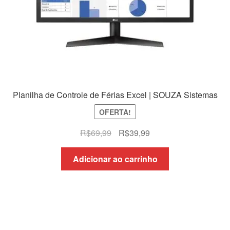
Planilha de Controle de Férias Excel | SOUZA Sistemas
OFERTA!
O
O
R$
69,99
R$
39,99
preço
preço
original
atual
Adicionar ao carrinho
era:
é:
R$69,99.
R$39,99.