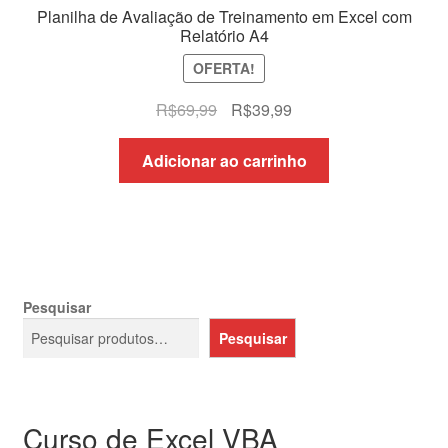
Planilha de Avaliação de Treinamento em Excel com
Relatório A4
OFERTA!
O
O
R$
69,99
R$
39,99
preço
preço
original
atual
Adicionar ao carrinho
era:
é:
R$69,99.
R$39,99.
Pesquisar
Pesquisar
Curso de Excel VBA