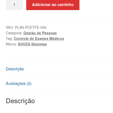
Planilha
Adicionar ao carrinho
de
Controle
de
Exames,
SKU:
PLAN-PCETFE-006
Categoria:
Gestão de Pessoas
Treinamentos
Tag:
Controle de Exames Médicos
e
Marca:
SOUZA Sistemas
Férias
Excel
quantidade
Descrição
Avaliações (0)
Descrição