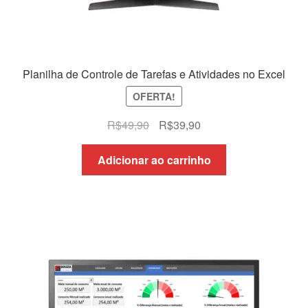
Planilha de Controle de Tarefas e Atividades no Excel
OFERTA!
O
O
R$
49,90
R$
39,90
preço
preço
original
atual
Adicionar ao carrinho
era:
é:
R$49,90.
R$39,90.