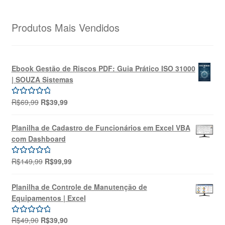
Produtos Mais Vendidos
Ebook Gestão de Riscos PDF: Guia Prático ISO 31000
| SOUZA Sistemas
O
O
R$
69,99
R$
39,99
Avaliação
preço
preço
5.00
de 5
original
atual
Planilha de Cadastro de Funcionários em Excel VBA
era:
é:
com Dashboard
R$69,99.
R$39,99.
O
O
R$
149,99
R$
99,99
Avaliação
preço
preço
5.00
de 5
original
atual
Planilha de Controle de Manutenção de
era:
é:
Equipamentos | Excel
R$149,99.
R$99,99.
O
O
R$
49,90
R$
39,90
Avaliação