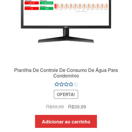
Planilha De Controle De Consumo De Água Para
Condomínio
Avaliação
OFERTA!
4.00
de 5
O
O
R$
69,99
R$
39,99
preço
preço
original
atual
Adicionar ao carrinho
era:
é: