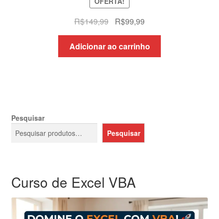
OFERTA!
O
O
R$
149,99
R$
99,99
preço
preço
original
atual
Adicionar ao carrinho
era:
é:
R$149,99.
R$99,99.
Pesquisar
Pesquisar
Curso de Excel VBA