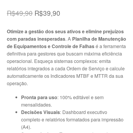
Avaliado
1
como
5.00
de
O
O
R$
49,90
R$
39,90
5, com
preço
preço
baseado em
Otimize a gestão dos seus ativos e elimine prejuízos
avaliação de
original
atual
com paradas inesperadas
. A
Planilha de Manutenção
cliente
era:
é:
de Equipamentos e Controle de Falhas
é a ferramenta
definitiva para gestores que buscam máxima eficiência
R$49,90.
R$39,90.
operacional. Esqueça sistemas complexos: emita
relatórios integrados a cada Ordem de Serviço e calcule
automaticamente os Indicadores MTBF e MTTR da sua
operação.
Pronta para uso
: 100% editável e sem
mensalidades.
Decisões Visuais
: Dashboard executivo
completo e relatórios formatados para impressão
(A4).