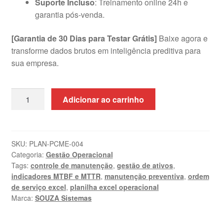
Suporte Incluso
: Treinamento online 24h e
garantia pós-venda.
[Garantia de 30 Dias para Testar Grátis]
Baixe agora e
transforme dados brutos em inteligência preditiva para
sua empresa.
Planilha
Adicionar ao carrinho
de
Controle
de
Manutenção
SKU:
PLAN-PCME-004
Categoria:
Gestão Operacional
de
Tags:
controle de manutenção
,
gestão de ativos
,
Equipamentos
indicadores MTBF e MTTR
,
manutenção preventiva
,
ordem
|
de serviço excel
,
planilha excel operacional
Excel
Marca:
SOUZA Sistemas
quantidade