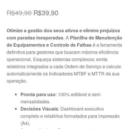
Avaliado
1
como
5.00
de
O
O
R$
49,90
R$
39,90
5, com
preço
preço
baseado em
Otimize a gestão dos seus ativos e elimine prejuízos
avaliação de
original
atual
com paradas inesperadas
. A
Planilha de Manutenção
cliente
era:
é:
de Equipamentos e Controle de Falhas
é a ferramenta
definitiva para gestores que buscam máxima eficiência
R$49,90.
R$39,90.
operacional. Esqueça sistemas complexos: emita
relatórios integrados a cada Ordem de Serviço e calcule
automaticamente os Indicadores MTBF e MTTR da sua
operação.
Pronta para uso
: 100% editável e sem
mensalidades.
Decisões Visuais
: Dashboard executivo
completo e relatórios formatados para impressão
(A4).