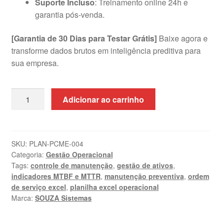
Suporte Incluso
: Treinamento online 24h e
garantia pós-venda.
[Garantia de 30 Dias para Testar Grátis]
Baixe agora e
transforme dados brutos em inteligência preditiva para
sua empresa.
Planilha
Adicionar ao carrinho
de
Controle
de
Manutenção
SKU:
PLAN-PCME-004
Categoria:
Gestão Operacional
de
Tags:
controle de manutenção
,
gestão de ativos
,
Equipamentos
indicadores MTBF e MTTR
,
manutenção preventiva
,
ordem
|
de serviço excel
,
planilha excel operacional
Excel
Marca:
SOUZA Sistemas
quantidade