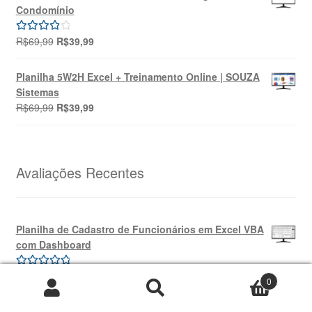
era:
é:
Condomínio
R$49,90.
R$39,90.
O
O
R$
69,99
R$
39,99
Avaliação
preço
preço
4.00
de 5
original
atual
Planilha 5W2H Excel + Treinamento Online | SOUZA
era:
é:
Sistemas
R$69,99.
R$39,99.
O
O
R$
69,99
R$
39,99
preço
preço
original
atual
era:
é:
R$69,99.
R$39,99.
Avaliações Recentes
Planilha de Cadastro de Funcionários em Excel VBA
com Dashboard
por Freide
Avaliação
5
0
de 5
Pesquisar
Pesquisar
por:
Planilha De Controle De Consumo De Água Para