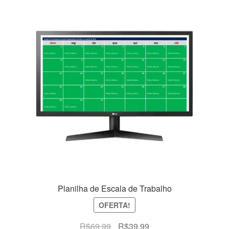
Planilha de Escala de Trabalho
OFERTA!
O
O
R$
69,99
R$
39,99