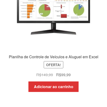
Planilha de Controle de Veículos e Aluguel em Excel
OFERTA!
O
O
R$
149,99
R$
99,99
preço
preço
original
atual
Adicionar ao carrinho
era:
é:
R$149,99.
R$99,99.