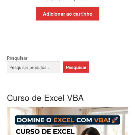
preço
preço
original
atual
Adicionar ao carrinho
era:
é:
R$69,99.
R$39,99.
Pesquisar
Pesquisar
Curso de Excel VBA