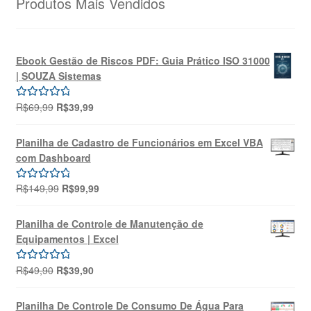
Produtos Mais Vendidos
Ebook Gestão de Riscos PDF: Guia Prático ISO 31000
| SOUZA Sistemas
O
O
R$
69,99
R$
39,99
Avaliação
preço
preço
5.00
de 5
original
atual
Planilha de Cadastro de Funcionários em Excel VBA
era:
é:
com Dashboard
R$69,99.
R$39,99.
O
O
R$
149,99
R$
99,99
Avaliação
preço
preço
5.00
de 5
original
atual
Planilha de Controle de Manutenção de
era:
é:
Equipamentos | Excel
R$149,99.
R$99,99.
O
O
R$
49,90
R$
39,90
Avaliação
preço
preço
5.00
de 5
original
atual
Planilha De Controle De Consumo De Água Para