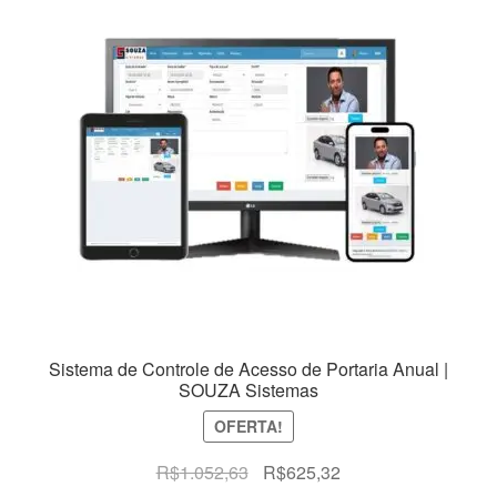
Sistema de Controle de Acesso de Portaria Anual |
SOUZA Sistemas
OFERTA!
O
O
R$
1.052,63
R$
625,32