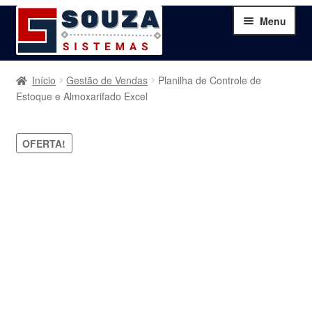
Pular
Pular
Menu
para
para
navegação
o
conteúdo
Home
Início
Gestão de Vendas
Planilha de Controle de
Estoque e Almoxarifado Excel
Sobre
OFERTA!
Serviços
Produtos
Blog
Contato
Minha Conta