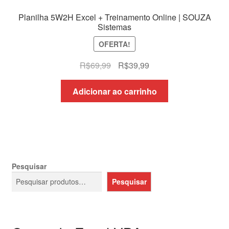
Planilha 5W2H Excel + Treinamento Online | SOUZA
Sistemas
OFERTA!
O
O
R$
69,99
R$
39,99
preço
preço
original
atual
Adicionar ao carrinho
era:
é:
R$69,99.
R$39,99.
Pesquisar
Pesquisar