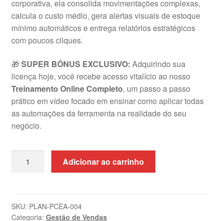
corporativa, ela consolida movimentações complexas,
calcula o custo médio, gera alertas visuais de estoque
mínimo automáticos e entrega relatórios estratégicos
com poucos cliques
.
🎁
SUPER BÔNUS EXCLUSIVO:
Adquirindo sua
licença hoje, você recebe acesso vitalício ao nosso
Treinamento Online Completo
, um passo a passo
prático em vídeo focado em ensinar como aplicar todas
as automações da ferramenta na realidade do seu
negócio
.
Planilha
Adicionar ao carrinho
de
Controle
de
Estoque
SKU:
PLAN-PCEA-004
Categoria:
Gestão de Vendas
e