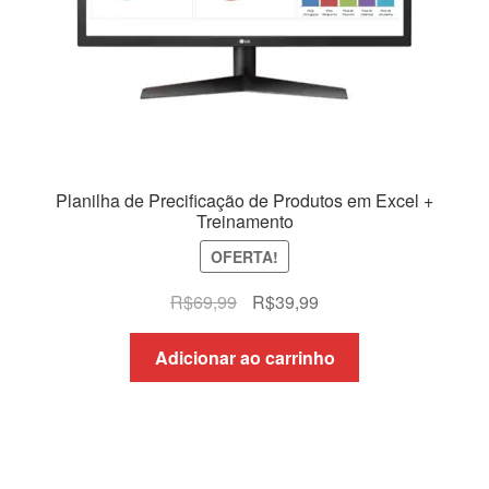
Planilha de Precificação de Produtos em Excel +
Treinamento
OFERTA!
O
O
R$
69,99
R$
39,99
preço
preço
original
atual
Adicionar ao carrinho
era:
é:
R$69,99.
R$39,99.