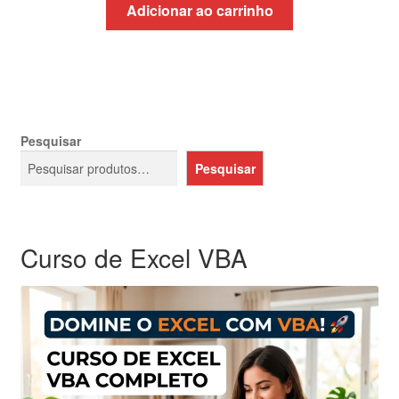
original
atual
Adicionar ao carrinho
era:
é:
R$406,96.
R$199,15.
Pesquisar
Pesquisar
Curso de Excel VBA