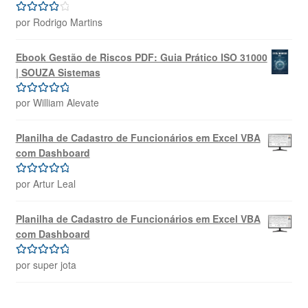
por Rodrigo Martins
Avaliação
4
de 5
Ebook Gestão de Riscos PDF: Guia Prático ISO 31000
| SOUZA Sistemas
por William Alevate
Avaliação
5
de 5
Planilha de Cadastro de Funcionários em Excel VBA
com Dashboard
por Artur Leal
Avaliação
5
de 5
Planilha de Cadastro de Funcionários em Excel VBA
com Dashboard
por super jota
Avaliação
5
de 5