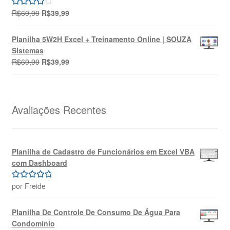
O
O
R$
69,99
R$
39,99
Avaliação
preço
preço
4.00
de 5
original
atual
Planilha 5W2H Excel + Treinamento Online | SOUZA
era:
é:
Sistemas
R$69,99.
R$39,99.
O
O
R$
69,99
R$
39,99
preço
preço
original
atual
era:
é:
R$69,99.
R$39,99.
Avaliações Recentes
Planilha de Cadastro de Funcionários em Excel VBA
com Dashboard
por Freide
Avaliação
5
de 5
Planilha De Controle De Consumo De Água Para
Condomínio