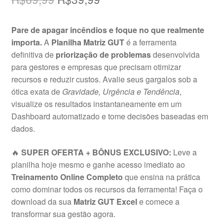
preço
preço
Pare de apagar incêndios e foque no que realmente
original
atual
importa.
A
Planilha Matriz GUT
é a ferramenta
era:
é:
definitiva de
priorização de problemas
desenvolvida
para gestores e empresas que precisam otimizar
R$69,99.
R$39,99.
recursos e reduzir custos. Avalie seus gargalos sob a
ótica exata de
Gravidade, Urgência e Tendência
,
visualize os resultados instantaneamente em um
Dashboard automatizado e tome decisões baseadas em
dados.
🔥
SUPER OFERTA + BÔNUS EXCLUSIVO:
Leve a
planilha hoje mesmo e ganhe acesso imediato ao
Treinamento Online Completo
que ensina na prática
como dominar todos os recursos da ferramenta! Faça o
download da sua
Matriz GUT Excel
e comece a
transformar sua gestão agora.