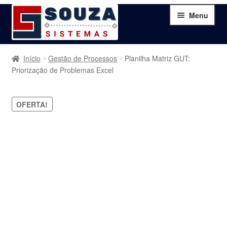
Pular
Pular
Menu
para
para
navegação
o
conteúdo
Home
Início
Gestão de Processos
Planilha Matriz GUT:
Priorização de Problemas Excel
Sobre
OFERTA!
Serviços
Produtos
Blog
Contato
Minha Conta