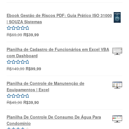
Ebook Gestão de Riscos PDF: Guia Prático ISO 31000
| SOUZA Sistemas
O
O
R$
69,99
R$
39,99
Avaliação
preço
preço
5.00
de 5
original
atual
Planilha de Cadastro de Funcionários em Excel VBA
era:
é:
com Dashboard
R$69,99.
R$39,99.
O
O
R$
149,99
R$
99,99
Avaliação
preço
preço
5.00
de 5
original
atual
Planilha de Controle de Manutenção de
era:
é:
Equipamentos | Excel
R$149,99.
R$99,99.
O
O
R$
49,90
R$
39,90
Avaliação
preço
preço
5.00
de 5
original
atual
Planilha De Controle De Consumo De Água Para
era:
é:
Condomínio
R$49,90.
R$39,90.