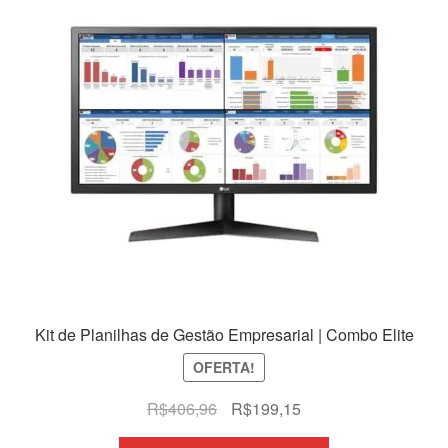
Kit de Planilhas de Gestão Empresarial | Combo Elite
OFERTA!
O
O
R$
406,96
R$
199,15
preço
preço