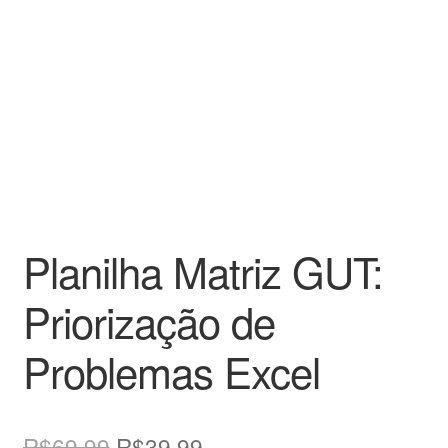
Planilha Matriz GUT:
Priorização de
Problemas Excel
O
O
R$
69,99
R$
39,99