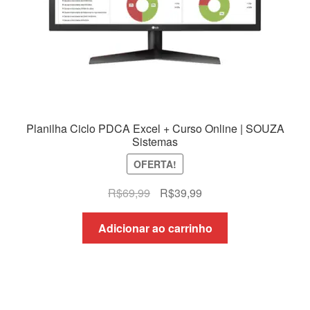
Planilha Ciclo PDCA Excel + Curso Online | SOUZA
Sistemas
OFERTA!
O
O
R$
69,99
R$
39,99
preço
preço
original
atual
Adicionar ao carrinho
era:
é:
R$69,99.
R$39,99.