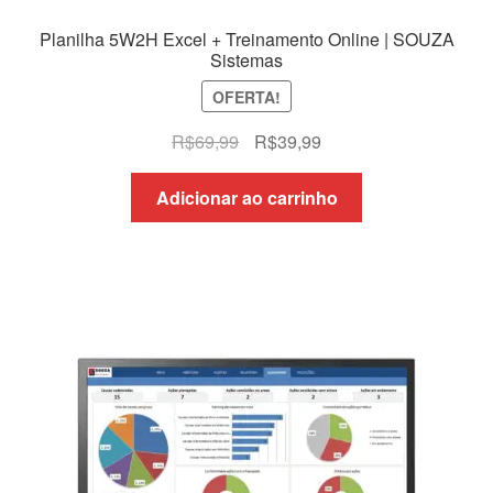
Planilha 5W2H Excel + Treinamento Online | SOUZA
Sistemas
OFERTA!
O
O
R$
69,99
R$
39,99
preço
preço
original
atual
Adicionar ao carrinho
era:
é:
R$69,99.
R$39,99.