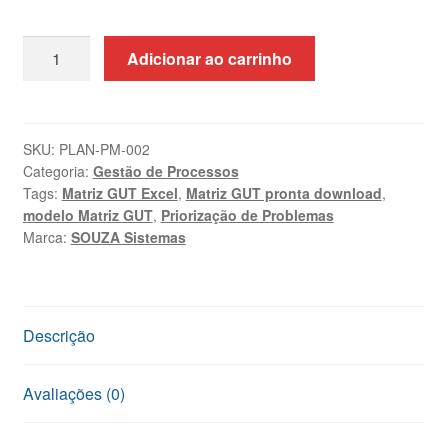
Planilha
Adicionar ao carrinho
Matriz
GUT:
Priorização
de
SKU:
PLAN-PM-002
Categoria:
Gestão de Processos
Problemas
Tags:
Matriz GUT Excel
,
Matriz GUT pronta download
,
Excel
modelo Matriz GUT
,
Priorização de Problemas
quantidade
Marca:
SOUZA Sistemas
Descrição
Avaliações (0)