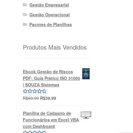
Gestão Empresarial
Gestão Operacional
Pacotes de Planilhas
Produtos Mais Vendidos
Ebook Gestão de Riscos
PDF: Guia Prático ISO 31000
| SOUZA Sistemas
O
O
R$
69,99
R$
39,99
Avaliação
preço
preço
5.00
de 5
original
atual
Planilha de Cadastro de
era:
é:
Funcionários em Excel VBA
R$69,99.
R$39,99.
com Dashboard