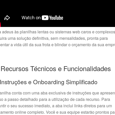
 adeus às planilhas lentas ou sistemas web caros e complexos
ira uma solução definitiva, sem mensalidades, pronta para
ntar a vida útil da sua frota e blindar o orçamento da sua empr
️ Recursos Técnicos e Funcionalidades
 Instruções e Onboarding Simplificado
anilha conta com uma aba exclusiva de instruções que apresen
o a passo detalhado para a utilização de cada recurso. Para
ntir o seu sucesso imediato, a aba inclui links diretos para um
namento online completo. Você e sua equipe estarão prontos pa