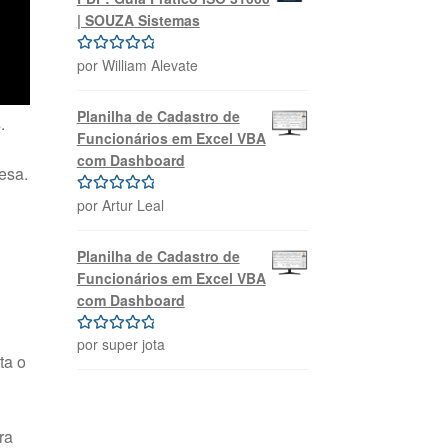
| SOUZA Sistemas
por William Alevate
Avaliação
5
de 5
Planilha de Cadastro de
.
Funcionários em Excel VBA
com Dashboard
esa.
por Artur Leal
Avaliação
5
de 5
Planilha de Cadastro de
Funcionários em Excel VBA
com Dashboard
por super jota
Avaliação
5
ta o
de 5
ra