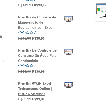
O
O
R$
149,99
R$
99,99
Avaliação
preço
preço
5.00
de 5
original
atual
Planilha de Controle de
era:
é:
Manutenção de
R$149,99.
R$99,99.
Equipamentos | Excel
de
O
O
R$
49,90
R$
39,90
Avaliação
preço
preço
5.00
de 5
original
atual
Planilha De Controle De
era:
é:
Consumo De Água Para
R$49,90.
R$39,90.
um
Condomínio
O
O
R$
69,99
R$
39,99
Avaliação
preço
preço
4.00
de 5
original
atual
Planilha 5W2H Excel +
era:
é:
Treinamento Online |
R$69,99.
R$39,99.
SOUZA Sistemas
O
O
R$
69,99
R$
39,99
preço
preço