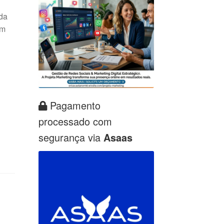
ada
em
Pagamento
processado com
segurança via
Asaas