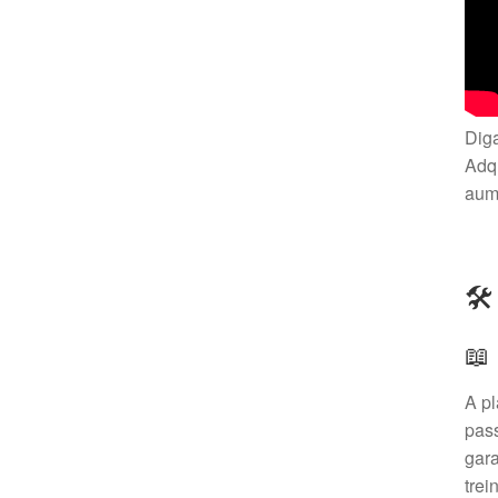
Diga
Adqu
aume
🛠
📖
A pl
pass
gara
trei