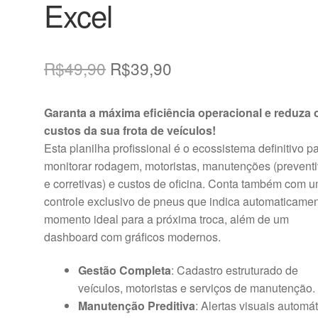
Excel
O
O
R$
49,90
R$
39,90
preço
preço
Garanta a máxima eficiência operacional e reduza 
original
atual
custos da sua frota de veículos!
era:
é:
Esta planilha profissional é o ecossistema definitivo p
monitorar rodagem, motoristas, manutenções (prevent
R$49,90.
R$39,90.
e corretivas) e custos de oficina. Conta também com 
controle exclusivo de pneus que indica automaticamen
momento ideal para a próxima troca, além de um
dashboard com gráficos modernos.
Gestão Completa
: Cadastro estruturado de
veículos, motoristas e serviços de manutenção.
Manutenção Preditiva
: Alertas visuais automá