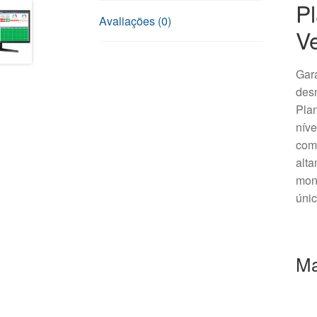
Pl
Avaliações (0)
V
Gara
desn
Plan
níve
comp
alta
mon
úni
Ma