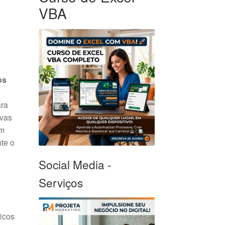
VBA
os
ara
ivas
um
te o
Social Media -
Serviços
ticos