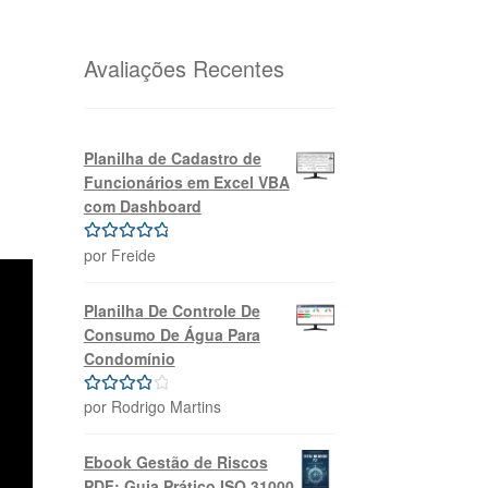
original
atual
era:
é:
R$69,99.
R$39,99.
Avaliações Recentes
Planilha de Cadastro de
Funcionários em Excel VBA
com Dashboard
por Freide
Avaliação
5
de 5
Planilha De Controle De
Consumo De Água Para
Condomínio
por Rodrigo Martins
Avaliação
4
de 5
Ebook Gestão de Riscos
PDF: Guia Prático ISO 31000