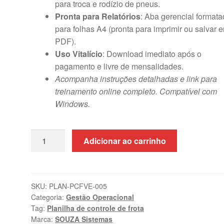
para troca e rodízio de pneus.
Pronta para Relatórios
: Aba gerencial format
para folhas A4 (pronta para imprimir ou salvar 
PDF).
Uso Vitalício
: Download imediato após o
pagamento e livre de mensalidades.
Acompanha instruções detalhadas e link para
treinamento online completo. Compatível com
Windows.
Planilha
Adicionar ao carrinho
de
Controle
de
Frota
SKU:
PLAN-PCFVE-005
Categoria:
Gestão Operacional
de
Tag:
Planilha de controle de frota
Veículos
Marca:
SOUZA Sistemas
em