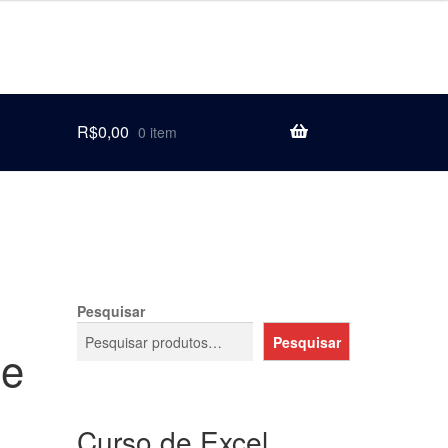
R$
0,00
0 item
Pesquisar
Pesquisar
de
Curso de Excel