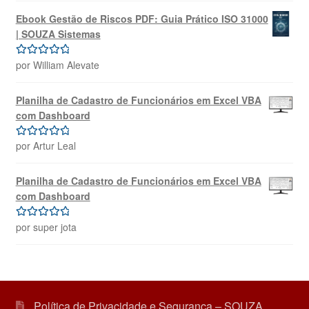
Ebook Gestão de Riscos PDF: Guia Prático ISO 31000
| SOUZA Sistemas
por William Alevate
Avaliação
5
de 5
Planilha de Cadastro de Funcionários em Excel VBA
com Dashboard
por Artur Leal
Avaliação
5
de 5
Planilha de Cadastro de Funcionários em Excel VBA
com Dashboard
por super jota
Avaliação
5
de 5
Política de Privacidade e Segurança – SOUZA