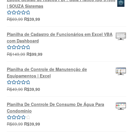
| SOUZA Sistemas
O
O
R$
69,99
R$
39,99
Avaliação
preço
preço
5.00
de 5
original
atual
Planilha de Cadastro de Funcionários em Excel VBA
era:
é:
com Dashboard
R$69,99.
R$39,99.
O
O
R$
149,99
R$
99,99
Avaliação
preço
preço
5.00
de 5
original
atual
Planilha de Controle de Manutenção de
era:
é:
Equipamentos | Excel
R$149,99.
R$99,99.
O
O
R$
49,90
R$
39,90
Avaliação
preço
preço
5.00
de 5
original
atual
Planilha De Controle De Consumo De Água Para
era:
é:
Condomínio
R$49,90.
R$39,90.
O
O
R$
69,99
R$
39,99
Avaliação
preço
preço
4.00
de 5