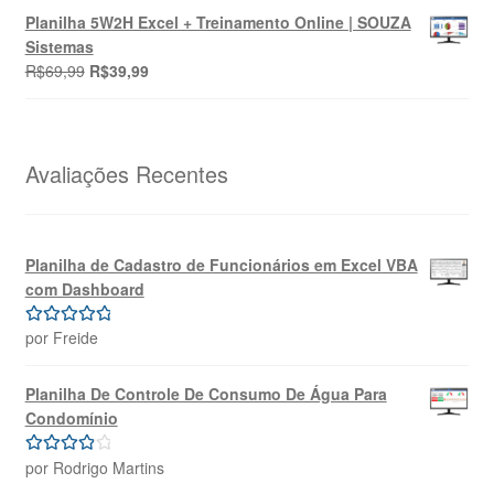
original
atual
Planilha 5W2H Excel + Treinamento Online | SOUZA
era:
é:
Sistemas
R$69,99.
R$39,99.
O
O
R$
69,99
R$
39,99
preço
preço
original
atual
era:
é:
R$69,99.
R$39,99.
Avaliações Recentes
Planilha de Cadastro de Funcionários em Excel VBA
com Dashboard
por Freide
Avaliação
5
de 5
Planilha De Controle De Consumo De Água Para
Condomínio
por Rodrigo Martins
Avaliação
4
de 5