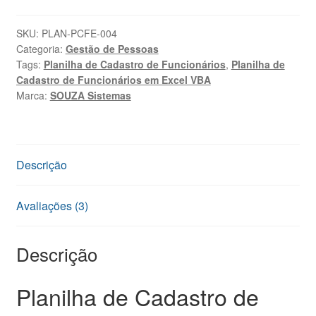
de
Funcionários
SKU:
PLAN-PCFE-004
Categoria:
Gestão de Pessoas
em
Tags:
Planilha de Cadastro de Funcionários
,
Planilha de
Excel
Cadastro de Funcionários em Excel VBA
VBA
Marca:
SOUZA Sistemas
com
Dashboard
quantidade
Descrição
Avaliações (3)
Descrição
Planilha de Cadastro de