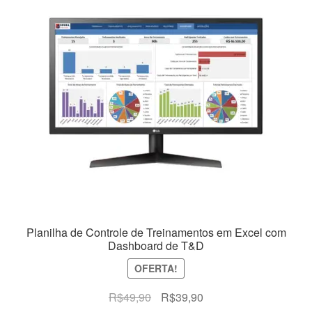
Planilha de Controle de Treinamentos em Excel com
Dashboard de T&D
OFERTA!
O
O
R$
49,90
R$
39,90