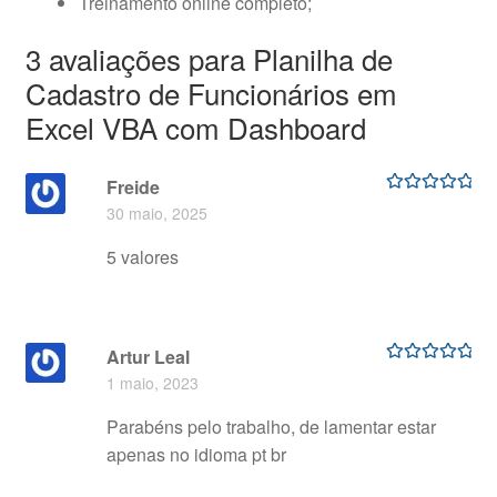
Treinamento online completo;
3 avaliações para
Planilha de
Cadastro de Funcionários em
Excel VBA com Dashboard
Freide
Avaliação
5
30 maio, 2025
de 5
5 valores
Artur Leal
Avaliação
5
1 maio, 2023
de 5
Parabéns pelo trabalho, de lamentar estar
apenas no idioma pt br