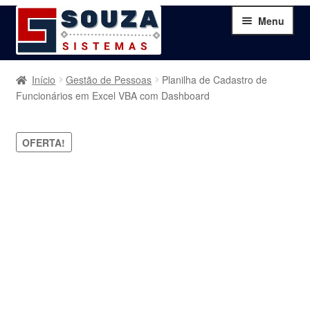
Pular
Pular
Menu
para
para
navegação
o
conteúdo
Home
Início
Gestão de Pessoas
Planilha de Cadastro de
Funcionários em Excel VBA com Dashboard
Sobre
OFERTA!
Serviços
Produtos
Blog
Contato
Minha Conta