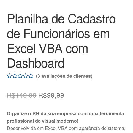
Planilha de Cadastro
de Funcionários em
Excel VBA com
Dashboard
(
3
avaliações de clientes)
Avaliado
3
como
5.00
de
O
O
R$
149,99
R$
99,99
5, com
preço
preço
baseado em
Organize o RH da sua empresa com uma ferramenta
avaliações de
original
atual
profissional de visual moderno!
clientes
era:
é:
Desenvolvida em Excel VBA com aparência de sistema,