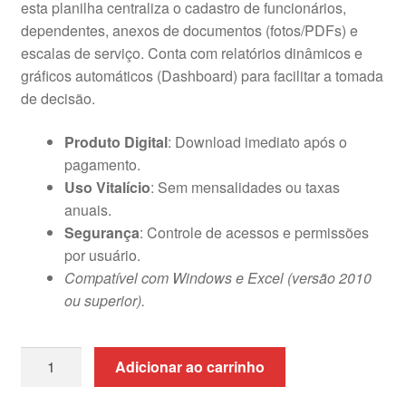
esta planilha centraliza o cadastro de funcionários,
R$149,99.
R$99,99.
dependentes, anexos de documentos (fotos/PDFs) e
escalas de serviço. Conta com relatórios dinâmicos e
gráficos automáticos (Dashboard) para facilitar a tomada
de decisão.
Produto Digital
: Download imediato após o
pagamento.
Uso Vitalício
: Sem mensalidades ou taxas
anuais.
Segurança
: Controle de acessos e permissões
por usuário.
Compatível com Windows e Excel (versão 2010
ou superior).
Planilha
Adicionar ao carrinho
de
Cadastro