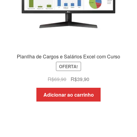
Planilha de Cargos e Salários Excel com Curso
OFERTA!
O
O
R$
69,90
R$
39,90
preço
preço
original
atual
Adicionar ao carrinho
era:
é:
R$69,90.
R$39,90.