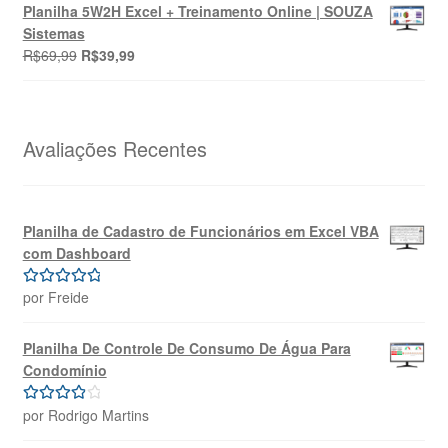
original
atual
Planilha 5W2H Excel + Treinamento Online | SOUZA
era:
é:
Sistemas
R$69,99.
R$39,99.
O
O
R$
69,99
R$
39,99
preço
preço
original
atual
era:
é:
R$69,99.
R$39,99.
Avaliações Recentes
Planilha de Cadastro de Funcionários em Excel VBA
com Dashboard
por Freide
Avaliação
5
de 5
Planilha De Controle De Consumo De Água Para
Condomínio
por Rodrigo Martins
Avaliação
4
de 5