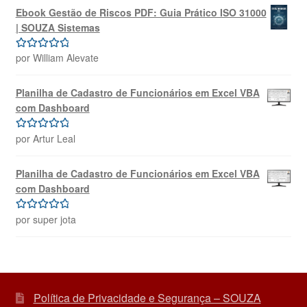
Ebook Gestão de Riscos PDF: Guia Prático ISO 31000
| SOUZA Sistemas
por William Alevate
Avaliação
5
de 5
Planilha de Cadastro de Funcionários em Excel VBA
com Dashboard
por Artur Leal
Avaliação
5
de 5
Planilha de Cadastro de Funcionários em Excel VBA
com Dashboard
por super jota
Avaliação
5
de 5
Política de Privacidade e Segurança – SOUZA