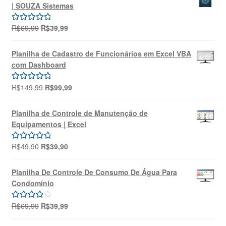
| SOUZA Sistemas
O
O
R$
69,99
R$
39,99
Avaliação
preço
preço
5.00
de 5
original
atual
Planilha de Cadastro de Funcionários em Excel VBA
era:
é:
com Dashboard
R$69,99.
R$39,99.
O
O
R$
149,99
R$
99,99
Avaliação
preço
preço
5.00
de 5
original
atual
Planilha de Controle de Manutenção de
era:
é:
Equipamentos | Excel
R$149,99.
R$99,99.
O
O
R$
49,90
R$
39,90
Avaliação
preço
preço
5.00
de 5
original
atual
Planilha De Controle De Consumo De Água Para
era:
é:
Condomínio
R$49,90.
R$39,90.
O
O
R$
69,99
R$
39,99
Avaliação
preço
preço
4.00
de 5