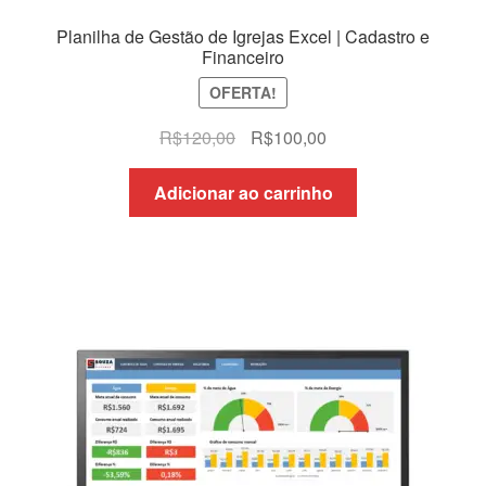
Planilha de Gestão de Igrejas Excel | Cadastro e
Financeiro
OFERTA!
O
O
R$
120,00
R$
100,00
preço
preço
original
atual
Adicionar ao carrinho
era:
é:
R$120,00.
R$100,00.