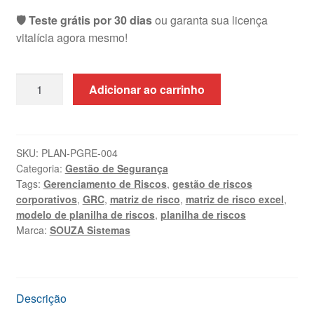
🛡️ Teste grátis por 30 dias
ou garanta sua licença
vitalícia agora mesmo!
Planilha
Adicionar ao carrinho
de
Gerenciamento
de
Riscos
SKU:
PLAN-PGRE-004
Categoria:
Gestão de Segurança
Excel
Tags:
Gerenciamento de Riscos
,
gestão de riscos
|
corporativos
,
GRC
,
matriz de risco
,
matriz de risco excel
,
ISO
modelo de planilha de riscos
,
planilha de riscos
31000
Marca:
SOUZA Sistemas
quantidade
Descrição