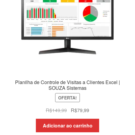
Planilha de Controle de Visitas a Clientes Excel |
SOUZA Sistemas
OFERTA!
O
O
R$
149,99
R$
79,99
preço
preço
original
atual
Adicionar ao carrinho
era:
é: