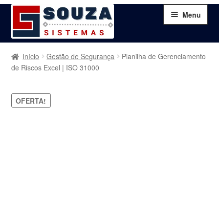
Pular
Pular
Menu
para
para
navegação
o
conteúdo
Home
Início
Gestão de Segurança
Planilha de Gerenciamento
de Riscos Excel | ISO 31000
Sobre
OFERTA!
Serviços
Produtos
Blog
Contato
Minha Conta