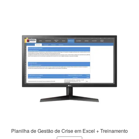
R$149,99.
R$79,99.
Planilha de Gestão de Crise em Excel + Treinamento