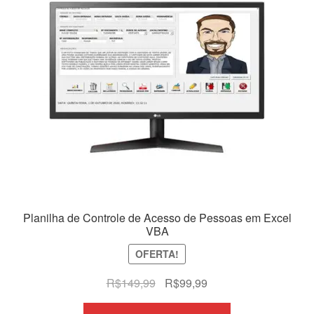
Planilha de Controle de Acesso de Pessoas em Excel
VBA
OFERTA!
O
O
R$
149,99
R$
99,99
preço
preço