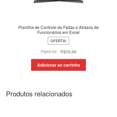
Planilha de Controle de Faltas e Atrasos de
Funcionários em Excel
OFERTA!
O
O
R$
69,99
R$
39,99
preço
preço
original
atual
Adicionar ao carrinho
era:
é:
R$69,99.
R$39,99.
Produtos relacionados