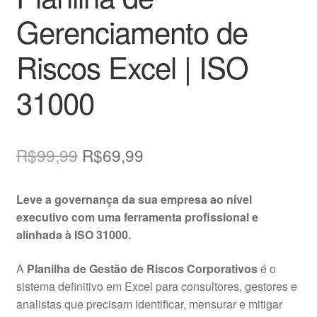
Gerenciamento de
Riscos Excel | ISO
31000
O
O
R$
99,99
R$
69,99
preço
preço
Leve a governança da sua empresa ao nível
original
atual
executivo com uma ferramenta profissional e
era:
é:
alinhada à ISO 31000.
R$99,99.
R$69,99.
A
Planilha de Gestão de Riscos Corporativos
é o
sistema definitivo em Excel para consultores, gestores e
analistas que precisam identificar, mensurar e mitigar