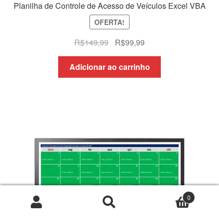
Planilha de Controle de Acesso de Veículos Excel VBA
OFERTA!
O
O
R$
149,99
R$
99,99
preço
preço
original
atual
Adicionar ao carrinho
era:
é:
R$149,99.
R$99,99.
0
Pesquisar
Pesquisar
por: