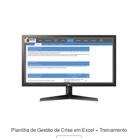
R$149,99.
R$79,99.
Planilha de Gestão de Crise em Excel + Treinamento