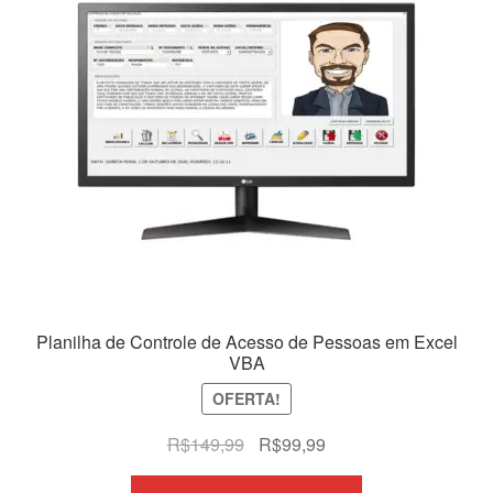
Planilha de Controle de Acesso de Pessoas em Excel
VBA
OFERTA!
O
O
R$
149,99
R$
99,99
preço
preço