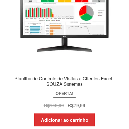
Planilha de Controle de Visitas a Clientes Excel |
SOUZA Sistemas
OFERTA!
O
O
R$
149,99
R$
79,99
preço
preço
original
atual
Adicionar ao carrinho
era:
é: