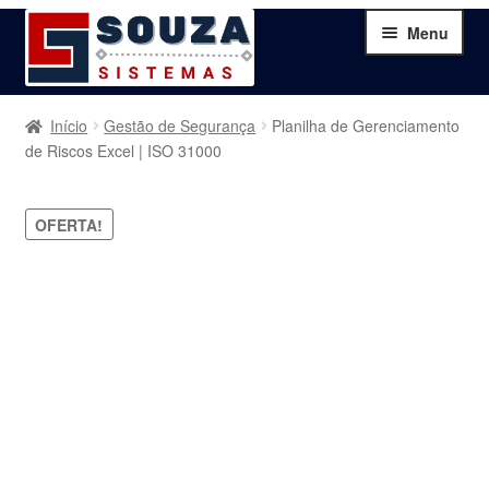
Pular
Pular
Menu
para
para
navegação
o
conteúdo
Home
Início
Gestão de Segurança
Planilha de Gerenciamento
de Riscos Excel | ISO 31000
Sobre
OFERTA!
Serviços
Produtos
Blog
Contato
Minha Conta