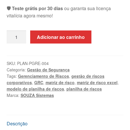
🛡️ Teste grátis por 30 dias
ou garanta sua licença
vitalícia agora mesmo!
Planilha
Adicionar ao carrinho
de
Gerenciamento
de
Riscos
SKU:
PLAN-PGRE-004
Categoria:
Gestão de Segurança
Excel
Tags:
Gerenciamento de Riscos
,
gestão de riscos
|
corporativos
,
GRC
,
matriz de risco
,
matriz de risco excel
,
ISO
modelo de planilha de riscos
,
planilha de riscos
31000
Marca:
SOUZA Sistemas
quantidade
Descrição