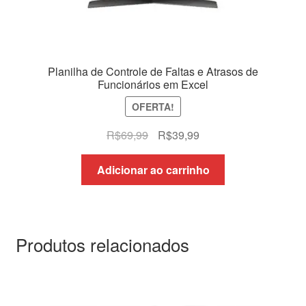
Planilha de Controle de Faltas e Atrasos de
Funcionários em Excel
OFERTA!
O
O
R$
69,99
R$
39,99
preço
preço
original
atual
Adicionar ao carrinho
era:
é:
R$69,99.
R$39,99.
Produtos relacionados