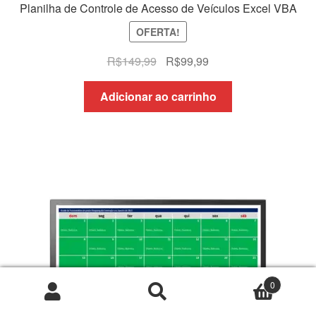
Planilha de Controle de Acesso de Veículos Excel VBA
OFERTA!
O
O
R$
149,99
R$
99,99
preço
preço
original
atual
Adicionar ao carrinho
era:
é:
R$149,99.
R$99,99.
0
Pesquisar
Pesquisar
por: