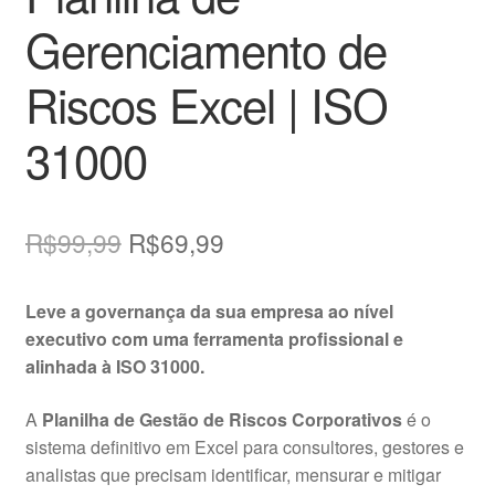
Gerenciamento de
Riscos Excel | ISO
31000
O
O
R$
99,99
R$
69,99
preço
preço
Leve a governança da sua empresa ao nível
original
atual
executivo com uma ferramenta profissional e
era:
é:
alinhada à ISO 31000.
R$99,99.
R$69,99.
A
Planilha de Gestão de Riscos Corporativos
é o
sistema definitivo em Excel para consultores, gestores e
analistas que precisam identificar, mensurar e mitigar