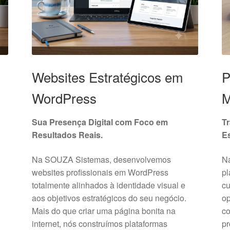
Websites Estratégicos em
P
WordPress
M
Sua Presença Digital com Foco em
T
Resultados Reais.
Es
Na SOUZA Sistemas, desenvolvemos
N
websites profissionais em WordPress
pl
totalmente alinhados à identidade visual e
cu
aos objetivos estratégicos do seu negócio.
op
Mais do que criar uma página bonita na
c
internet, nós construímos plataformas
pr
s