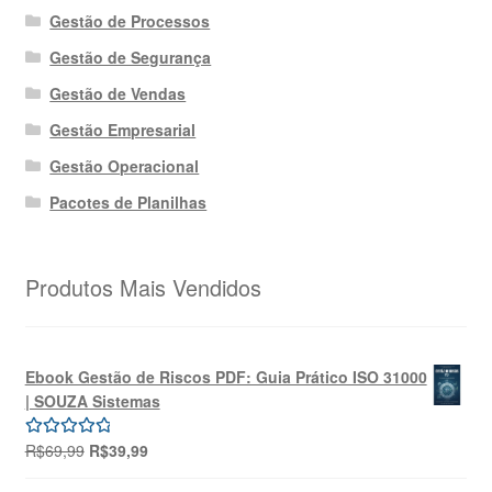
Gestão de Processos
Gestão de Segurança
Gestão de Vendas
Gestão Empresarial
Gestão Operacional
Pacotes de Planilhas
Produtos Mais Vendidos
Ebook Gestão de Riscos PDF: Guia Prático ISO 31000
| SOUZA Sistemas
O
O
R$
69,99
R$
39,99
Avaliação
preço
preço
5.00
de 5