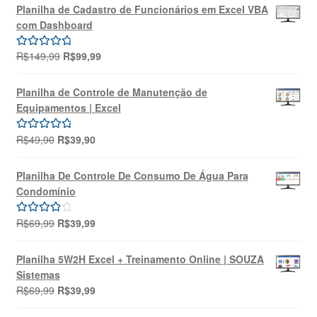
original
atual
Planilha de Cadastro de Funcionários em Excel VBA
era:
é:
com Dashboard
R$69,99.
R$39,99.
O
O
R$
149,99
R$
99,99
Avaliação
preço
preço
5.00
de 5
original
atual
Planilha de Controle de Manutenção de
era:
é:
Equipamentos | Excel
R$149,99.
R$99,99.
O
O
R$
49,90
R$
39,90
Avaliação
preço
preço
5.00
de 5
original
atual
Planilha De Controle De Consumo De Água Para
era:
é:
Condomínio
R$49,90.
R$39,90.
O
O
R$
69,99
R$
39,99
Avaliação
preço
preço
4.00
de 5
original
atual
Planilha 5W2H Excel + Treinamento Online | SOUZA
era:
é:
Sistemas
R$69,99.
R$39,99.
O
O
R$
69,99
R$
39,99
preço
preço