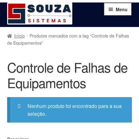
Pular
Pular
Menu
para
para
navegação
o
conteúdo
Home
Início
Produtos marcados com a tag “Controle de Falhas
de Equipamentos”
Sobre
Controle de Falhas de
Serviços
Equipamentos
Produtos
Blog
Nenhum produto foi encontrado para a sua
seleção.
Contato
Minha Conta