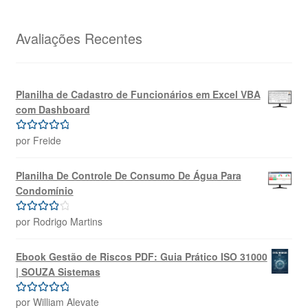
original
atual
era:
é:
R$69,99.
R$39,99.
Avaliações Recentes
Planilha de Cadastro de Funcionários em Excel VBA
com Dashboard
por Freide
Avaliação
5
de 5
Planilha De Controle De Consumo De Água Para
Condomínio
por Rodrigo Martins
Avaliação
4
de 5
Ebook Gestão de Riscos PDF: Guia Prático ISO 31000
| SOUZA Sistemas
por William Alevate
Avaliação
5