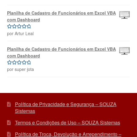
de 5
Planilha de Cadastro de Funcionários em Excel VBA
com Dashboard
por Artur Leal
Avaliação
5
de 5
Planilha de Cadastro de Funcionários em Excel VBA
com Dashboard
por super jota
Avaliação
5
de 5
Política de Privacidade e Segurança – SOUZA
Sistemas
Termos e Condições de Uso – SOUZA Sistemas
Política de Troca, Devolução e Arrependimento –