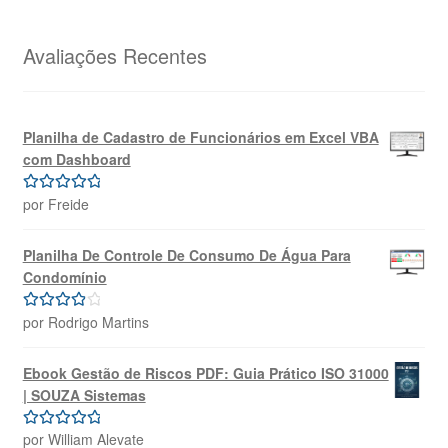
original
atual
era:
é:
R$69,99.
R$39,99.
Avaliações Recentes
Planilha de Cadastro de Funcionários em Excel VBA
com Dashboard
por Freide
Avaliação
5
de 5
Planilha De Controle De Consumo De Água Para
Condomínio
por Rodrigo Martins
Avaliação
4
de 5
Ebook Gestão de Riscos PDF: Guia Prático ISO 31000
| SOUZA Sistemas
por William Alevate
Avaliação
5