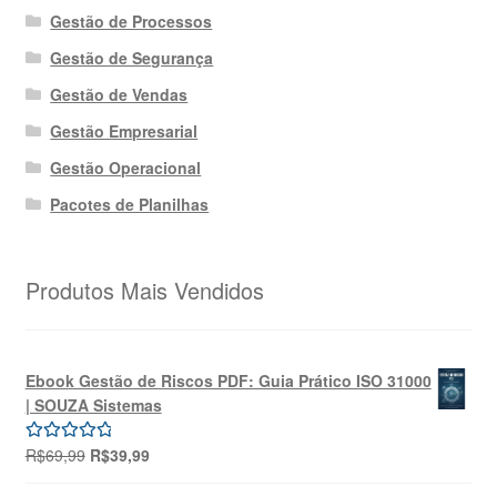
Gestão de Processos
Gestão de Segurança
Gestão de Vendas
Gestão Empresarial
Gestão Operacional
Pacotes de Planilhas
Produtos Mais Vendidos
Ebook Gestão de Riscos PDF: Guia Prático ISO 31000
| SOUZA Sistemas
O
O
R$
69,99
R$
39,99
Avaliação
preço
preço
5.00
de 5