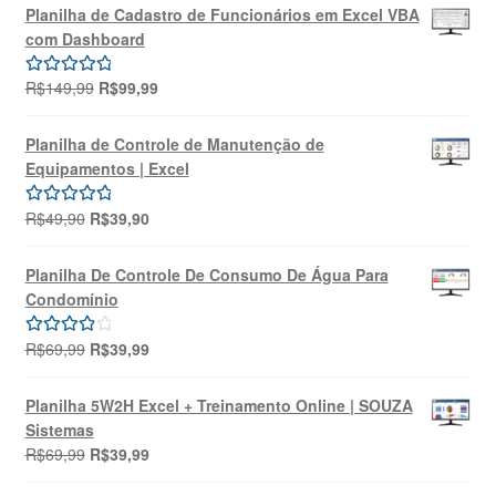
original
atual
Planilha de Cadastro de Funcionários em Excel VBA
era:
é:
com Dashboard
R$69,99.
R$39,99.
O
O
R$
149,99
R$
99,99
Avaliação
preço
preço
5.00
de 5
original
atual
Planilha de Controle de Manutenção de
era:
é:
Equipamentos | Excel
R$149,99.
R$99,99.
O
O
R$
49,90
R$
39,90
Avaliação
preço
preço
5.00
de 5
original
atual
Planilha De Controle De Consumo De Água Para
era:
é:
Condomínio
R$49,90.
R$39,90.
O
O
R$
69,99
R$
39,99
Avaliação
preço
preço
4.00
de 5
original
atual
Planilha 5W2H Excel + Treinamento Online | SOUZA
era:
é:
Sistemas
R$69,99.
R$39,99.
O
O
R$
69,99
R$
39,99
preço
preço