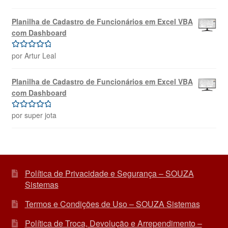
de 5
Planilha de Cadastro de Funcionários em Excel VBA
com Dashboard
por Artur Leal
Avaliação
5
de 5
Planilha de Cadastro de Funcionários em Excel VBA
com Dashboard
por super jota
Avaliação
5
de 5
Política de Privacidade e Segurança – SOUZA
Sistemas
Termos e Condições de Uso – SOUZA Sistemas
Política de Troca, Devolução e Arrependimento –