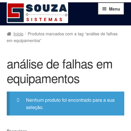
Pular
Pular
Menu
para
para
navegação
o
conteúdo
Home
Início
Produtos marcados com a tag “análise de falhas
em equipamentos”
Sobre
análise de falhas em
Serviços
equipamentos
Produtos
Blog
Nenhum produto foi encontrado para a sua
seleção.
Contato
Minha Conta