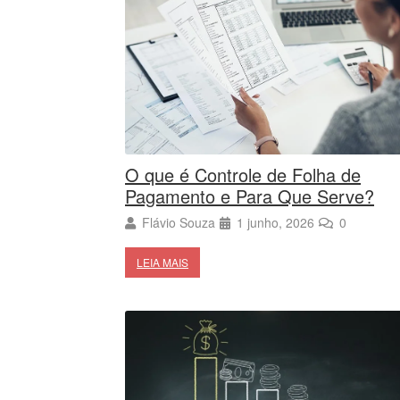
O que é Controle de Folha de
Pagamento e Para Que Serve?
Flávio Souza
1 junho, 2026
0
LEIA MAIS